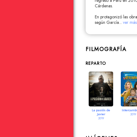
regresó a Perú en 2010
Cárdenas.
En protagonizó las obra
según García
...
ver más
FILMOGRAFÍA
REPARTO
La pasión de
Intercamb
Javier
2019
2019