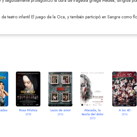
 y seguidamente protagonizó la obra de tragedia griega Medea, dirigida po
 de teatro infantil El juego de la Oca, y también participó en Sangre como flo
iadas
Rosa Mística
Locos de amor
Atacada, la
A los 40
teoría del dolor
2018
2016
2014
2015