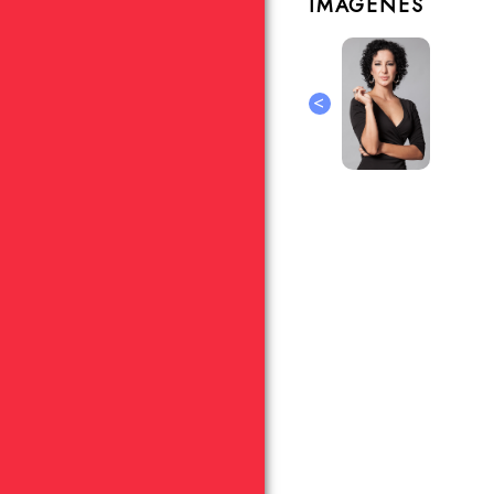
IMÁGENES
<