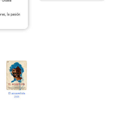
r Gisela
res, la pasión
El acuarelista
2008