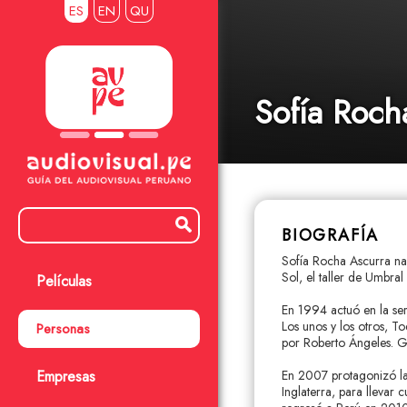
ES
EN
QU
Sofía Roch
BIOGRAFÍA
Sofía Rocha Ascurra na
Sol, el taller de Umbr
Películas
En 1994 actuó en la seri
Los unos y los otros, 
Personas
por Roberto Ángeles. Gra
Empresas
En 2007 protagonizó la
Inglaterra, para lleva