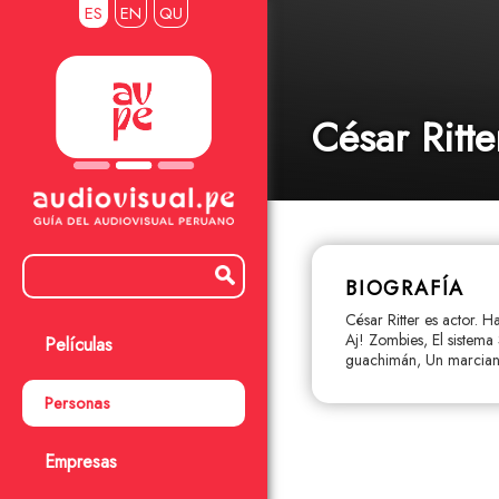
ES
EN
QU
César Ritte
BIOGRAFÍA
César Ritter es actor. H
Aj! Zombies, El sistema
Películas
guachimán, Un marcian
Personas
Empresas