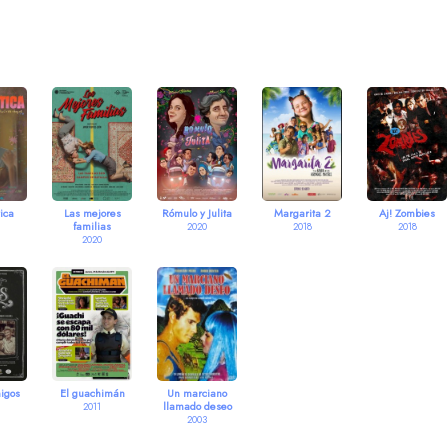
ica
Las mejores
Rómulo y Julita
Margarita 2
Aj! Zombies
familias
2020
2018
2018
2020
igos
El guachimán
Un marciano
llamado deseo
2011
2003