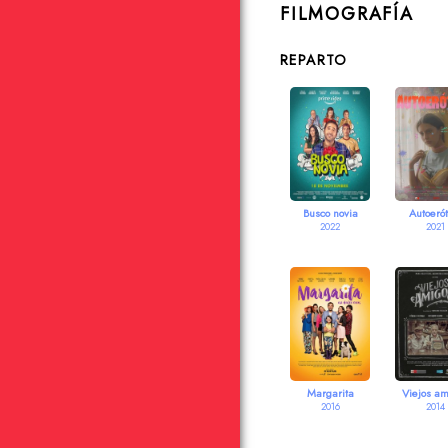
FILMOGRAFÍA
REPARTO
Busco novia
Autoerót
2022
2021
Margarita
Viejos am
2016
2014