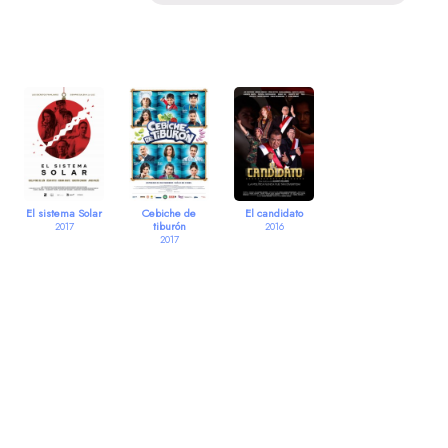
El sistema Solar
Cebiche de
El candidato
tiburón
2017
2016
2017