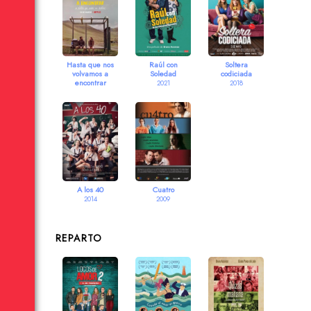
Hasta que nos
Raúl con
Soltera
volvamos a
Soledad
codiciada
encontrar
2021
2018
2022
A los 40
Cuatro
2014
2009
REPARTO