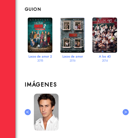
GUION
Locos de amor 2
Locos de amor
A los 40
2018
2016
2014
IMÁGENES
<
>