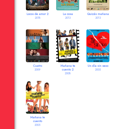
Locos de amor 2
La cosa
Quizás mañana
2018
2013
2013
Cuatro
Mañana te
Un día sin sexo
cuento 2
2009
2005
2008
Mañana te
cuento
2005