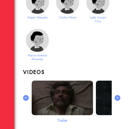
Angie Taboada
Carlos Pérez
Lady Vinces
Cruz
Marco Antonio
Miranda
VIDEOS
<
>
Trailer
Teas