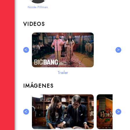
Nicole Pillman
VIDEOS
<
>
Trailer
IMÁGENES
<
>