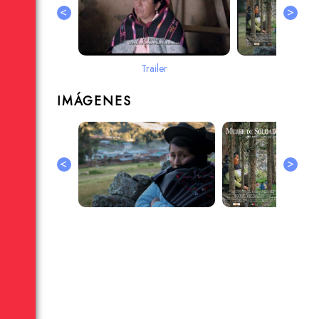
<
>
Trailer
Entrev
IMÁGENES
<
>