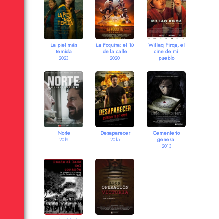
La piel más
La Foquita: el 10
Willaq Pirqa, el
temida
de la calle
cine de mi
pueblo
2023
2020
2019
Norte
Desaparecer
Cementerio
general
2019
2015
2013