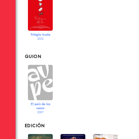
Trilogía muda
2022
GUION
El país de los
saxos
2007
EDICIÓN